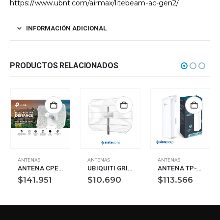
https://www.ubnt.com/airmax/litebeam-ac-gen2/
INFORMACIÓN ADICIONAL
PRODUCTOS RELACIONADOS
ANTENAS
ANTENAS
ANTENAS
ANTENA CPE TP-LINK ANTENA CPE610 300MBPS 5GHZ 23dBi EXTERIOR
UBIQUITI GRID REFLECTOR 17X24 MOUNT BRACKET(MB-1724)
ANTENA TP-LINK CPE510 300MBPS 5GHz 13dBi EXTERIOR
$
141.951
$
10.690
$
113.566