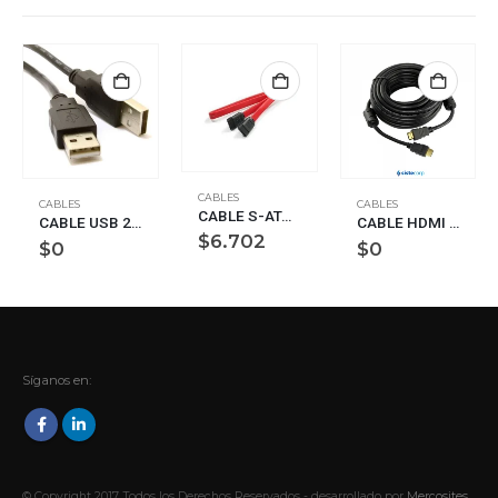
CABLES
CABLES
CABLES
CABLE S-ATA III DATOS 6 GHZ CX RED COLOR
CABLE USB 2.0 MAM 1.8MTS BULK NS-CUSBA NISUTA
CABLE HDMI M A M 20MTS BLISTER BAÑADO EN ORO 24K CANAL ETHERNET HDMI CANAL REMOTO AUDIO 3D/4K DEEP COLOR (NM-C47-20)
$
6.702
$
0
$
0
Síganos en:
© Copyright 2017. Todos los Derechos Reservados - desarrollado por
Mercosites