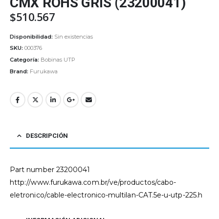
CMX ROHS GRIS (23200041)
$
510.567
Disponibilidad:
Sin existencias
SKU:
000376
Categoría:
Bobinas UTP
Brand:
Furukawa
DESCRIPCIÓN
Part number 23200041
http://www.furukawa.com.br/ve/productos/cabo-
eletronico/cable-electronico-multilan-CAT.5e-u-utp-225.h