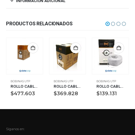
INFORMACIÓN ADICIONAL
PRODUCTOS RELACIONADOS
BOBINAS UTP
BOBINAS UTP
BOBINAS UTP
ROLLO CABLE UTP CAT.6 INTERIOR GLC X 305M GRIS
ROLLO CABLE UTP GLC UTP CAT.5E EXTERIOR MAX X 305M NEGRO (CE-1104)
ROLLO CABLE UTP CAT.5E INTERIOR X 305M GLC (CE-1102)
$
477.603
$
369.828
$
139.131
Síganos en: