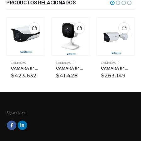
PRODUCTOS RELACIONADOS
CAMARAS IP
CAMARAS IP
CAMARAS IP
CAMARA IP BULLET 4MP IVS MIC INCORPORADO ALARM+AUDIO IN/OUT LED 40M DAHUA (IPC-HFW2439MP-AS-LED-B-0360B-S2)
CAMARA IP CLOUD TP-LINK TAPO C100 FULL HD 1080P (TAPO C100)
CAMARA IP DAHUA BULLET 2MP 2.8MM IR50MTS AUDIO STARLIGHT
$
423.632
$
41.428
$
263.149
Síganos en: