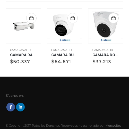
CAMARAS AHD
CAMARAS AHD
CAMARAS AHD
CAMARA DAHUA BULLET 2MP LENTE 3.6MM IR80MTS IP67METAL (DH-HAC-HFW1200DP-0360B)
CAMARA BULLET 5EN1 2MPX FULL COLOR MIC INCORPORADO LED 40M DAHUA (HAC-HDW1200TLP-A-0360B-S5)
CAMARA DOMO 5EN1 2MPX FULL LED 20M DAHUA (HAC-T1A51P-0280B-S2)
$
50.337
$
64.671
$
37.213
Síganos en:
© Copyright 2017. Todos los Derechos Reservados - desarrollado por
Mercosites