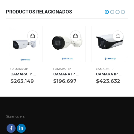
PRODUCTOS RELACIONADOS
CAMARAS IP
CAMARAS IP
CAMARAS IP
CAMARA IP DAHUA BULLET 2MP 2.8MM IR50MTS AUDIO STARLIGHT
CAMARA IP DAHUA BULLET 4MP 2.8MM IR20 H265+ (HFW1431S1P-0280B-S6)
CAMARA IP BULLET 4MP IVS MIC INCORPORADO ALARM+AUDIO IN/OUT LED 40M DAHUA (IPC-HFW2439MP-AS-LED-B-0360B-S2)
$
263.149
$
196.697
$
423.632
Síganos en: