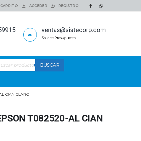
CARRITO
ACCEDER
REGISTRO
159915
ventas@sistecorp.com
Solicite Presupuesto
queda
BUSCAR
ductos
AL CIAN CLARO
EPSON T082520-AL CIAN