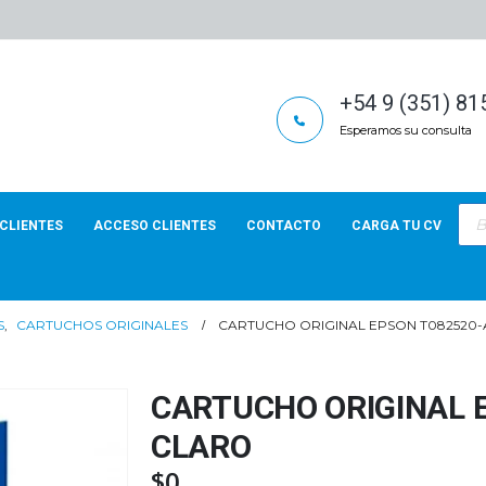
+54 9 (351) 8
Esperamos su consulta
Bús
de
CLIENTES
ACCESO CLIENTES
CONTACTO
CARGA TU CV
pro
S
,
CARTUCHOS ORIGINALES
CARTUCHO ORIGINAL EPSON T082520-
CARTUCHO ORIGINAL 
CLARO
$
0