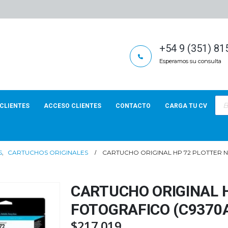
+54 9 (351) 8
Esperamos su consulta
Bús
de
CLIENTES
ACCESO CLIENTES
CONTACTO
CARGA TU CV
pro
S
,
CARTUCHOS ORIGINALES
CARTUCHO ORIGINAL HP 72 PLOTTER 
CARTUCHO ORIGINAL 
FOTOGRAFICO (C9370
$
217.019