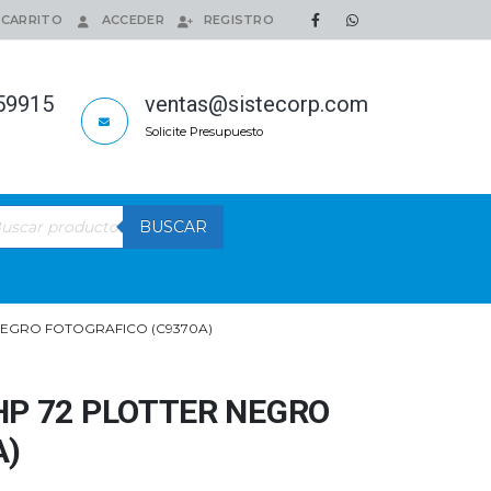
CARRITO
ACCEDER
REGISTRO
159915
ventas@sistecorp.com
Solicite Presupuesto
queda
BUSCAR
ductos
NEGRO FOTOGRAFICO (C9370A)
HP 72 PLOTTER NEGRO
A)