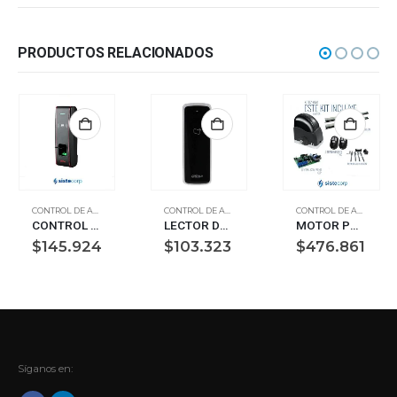
PRODUCTOS RELACIONADOS
CONTROL DE ACCESOS
CONTROL DE ACCESOS
CONTROL DE ACCESOS
CONTROL DE ACCESO ZKTECO F16+ID
LECTOR DE TARJETAS 125 KHZ COMUNICACION RS485 Y WIEGAND APTO INTEMPERIE IP65 MARCA DAHUA (ASR1200D-D)
MOTOR PORTON CORREDIZO RCG 650AL KIT COMPLETO 1 CCA + 2TXC + 2CRR15 (KITDZ-650AL)
$
145.924
$
103.323
$
476.861
Síganos en: