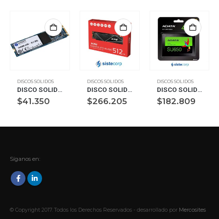
DISCOS SOLIDOS
DISCOS SOLIDOS
DISCOS SOLIDOS
DISCO SOLIDO SSD 120GB M.2 A400 2280 (SA400M8/120G)
DISCO SOLIDO SSD M.2 NVME 512GB G4 XPG GAMMIX S70 BLADE (AGAMMIXS70B-512G-CS)
DISCO SOLIDO SSD 480GB ADATA SU650SS BLISTER (ASU650SS-480GT-R)
$
41.350
$
266.205
$
182.809
Síganos en:
© Copyright 2017. Todos los Derechos Reservados - desarrollado por
Mercosites