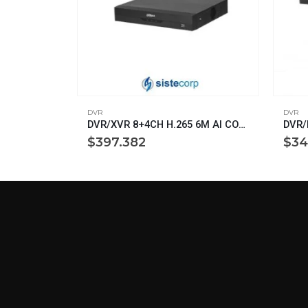
DVR
DVR
DVR/NVR 8CH GRABADOR FIVEBRID 8+2CH H.265 6M AI CODING 1 HDD – SMD PLUS 8CH – IVS 2CH – FR 2CH DAHUA (XVR1B08-I)
DVR/XVR 8+4CH H.265 6M AI CODING 1 HDD – SMD PLUS 8CH – IVS 1CH – FR 1CH (XVR5108HS-I3)
$
397.382
$
34