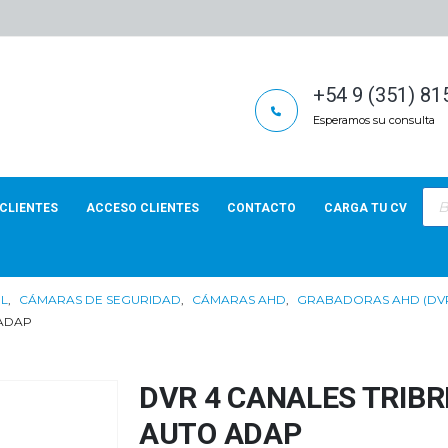
+54 9 (351) 8
Esperamos su consulta
Bús
de
CLIENTES
ACCESO CLIENTES
CONTACTO
CARGA TU CV
pro
OL
,
CÁMARAS DE SEGURIDAD
,
CÁMARAS AHD
,
GRABADORAS AHD (DV
 ADAP
DVR 4 CANALES TRIBR
AUTO ADAP