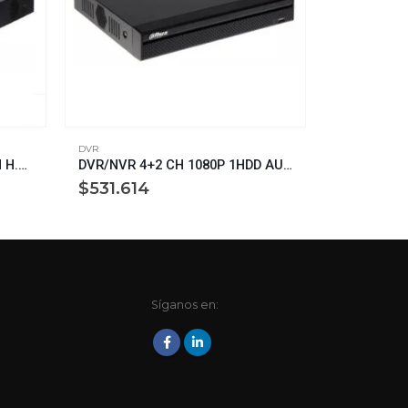
DVR
DVR
DVR/NVR 4CH – IOT – 4+2 CH H.265+ UHD (8MPX) 1HDD AUDIO BNC UPS INTERNA PARA ALIMENTACION DE CAMARAS MARCA DAHUA (XVR5104HS-I3)
DVR/NVR 4+2 CH 1080P 1HDD AUDIO BNC SMART CODEC IVS MARCA DAHUA (XVR5104HS-S2)
$
531.614
$
127.98
Síganos en: