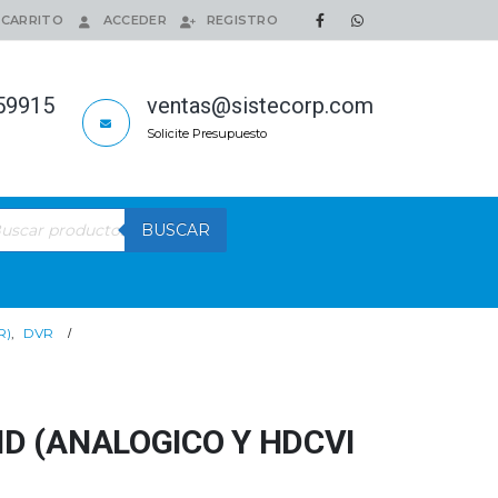
CARRITO
ACCEDER
REGISTRO
159915
ventas@sistecorp.com
Solicite Presupuesto
queda
BUSCAR
ductos
R)
,
DVR
ID (ANALOGICO Y HDCVI