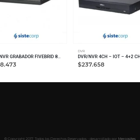
DVR
DVR/NVR GRABADOR FIVEBRID 8+2CH H.265 2M AI CODING 1 HDD – SMD PLUS 4CH DAHUA (XVR1B08H-I)
8.473
$
237.658
© Copyright 2017. Todos los Derechos Reservados - desarrollado por
Mercosites