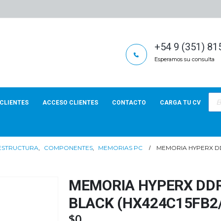
+54 9 (351) 8
Esperamos su consulta
Bús
de
CLIENTES
ACCESO CLIENTES
CONTACTO
CARGA TU CV
pro
AESTRUCTURA
,
COMPONENTES
,
MEMORIAS PC
MEMORIA HYPERX DD
MEMORIA HYPERX DDR
BLACK (HX424C15FB2/
$
0