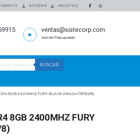
CARRITO
ACCEDER
REGISTRO
159915
ventas@sistecorp.com
Solicite Presupuesto
queda
BUSCAR
ductos
R4 8GB 2400MHZ FURY BLACK (HX424C15FB2/8)
4 8GB 2400MHZ FURY
8)