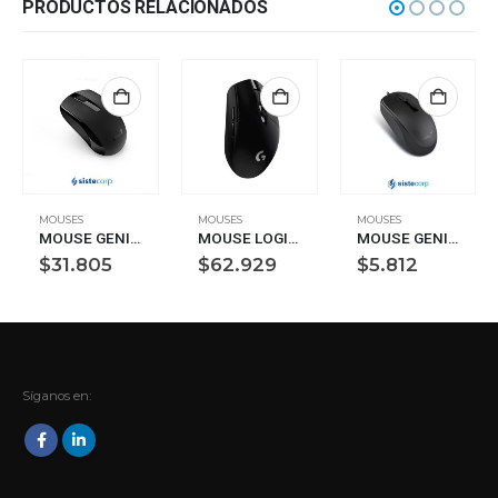
PRODUCTOS RELACIONADOS
MOUSES
MOUSES
MOUSES
MOUSE GENIUS ECO-8100 INALAMBRICO NEGRO RECARGABLE (31030004400)
MOUSE LOGITECH G305 LIGHTSPEED WIRELESS GAMING (910-005281)
MOUSE GENIUS DX-120 USB 1200 DPI NEGRO (31010105100)
$
31.805
$
62.929
$
5.812
Síganos en: