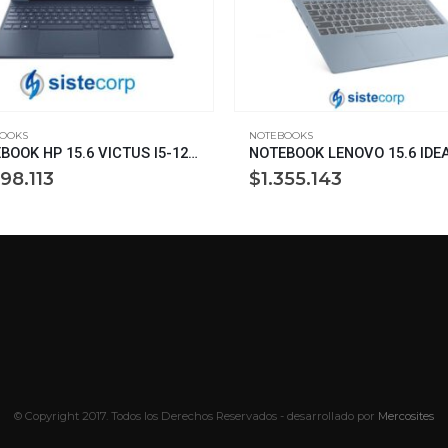
OOKS
NOTEBOOKS
NOTEBOOK HP 15.6 VICTUS I5-12450H 8G 512G WIN11H RTX3050 (A14LCLA)
998.113
$
1.355.143
© Copyright 2017. Todos los Derechos Reservados - desarrollado por
Mercosites