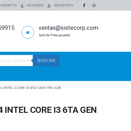
CARRITO
ACCEDER
REGISTRO
159915
ventas@sistecorp.com
Solicite Presupuesto
queda
BUSCAR
ductos
INTEL CORE I3 6TA GEN 1TB 4GB
INTEL CORE I3 6TA GEN