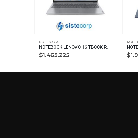
NOTEBOOKS
NOTEB
NOTEBOOK LENOVO 16 E16 R7-250 16GB SSD512 GTIA3OS (21SU0008AC)
NOTEBOOK LENOVO 16 TBOOK R5-7535HS 8G SSD512 GTIA 1PS (21MW0060AR)
$
1.463.225
$
1.