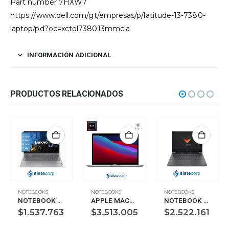
Part number 7HXW7
https://www.dell.com/gt/empresas/p/latitude-13-7380-
laptop/pd?oc=xctol738013mmcla
INFORMACIÓN ADICIONAL
PRODUCTOS RELACIONADOS
NOTEBOOKS
NOTEBOOKS
NOTEBOOKS
NOTEBOOK LENOVO 15.6 V15 R5-7520U 16GB SSD512 GTIA1CI (82YU012PAR)
APPLE MACBOOK AIR 13”M1-8GB 256GB SSD SPACE GRAY (MGN63LE/A)
NOTEBOOK HP 15.6 VICTUS R7-5800H 8GB 512G WIN11H RTX3050 (827G7LA)
$
1.537.763
$
3.513.005
$
2.522.161