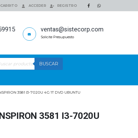
CARRITO
ACCEDER
REGISTRO
159915
ventas@sistecorp.com
Solicite Presupuesto
queda
BUSCAR
ductos
NSPIRON 3581 I3-7020U 4G 1T DVD UBUNTU
NSPIRON 3581 I3-7020U