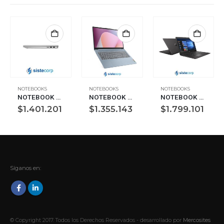
NOTEBOOKS
NOTEBOOKS
NOTEBOOKS
NOTEBOOK HP 14 PAVILION X360 2EN1 I3-1315U 8G 512G W11H (B69KKLA)
NOTEBOOK LENOVO 15.6 IDEA PAD S3 R5-7520U 8G 512G W11H (82XQ00TCAR)
NOTEBOOK HP 14 240 I3-1005G1 SSD240G 8GB (484R7LT/SSD240/8G)
$
1.401.201
$
1.355.143
$
1.799.101
Síganos en:
© Copyright 2017. Todos los Derechos Reservados - desarrollado por
Mercosites