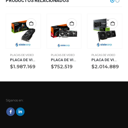
PRODUCTOS RELACIONADOS
PLACAS DE VIDEO
PLACAS DE VIDEO
PLACAS DE VIDEO
PLACA DE VIDEO 12GB RTX 5070 GIGABYTE WINDFORCE OC SFF (GV-N5070WF3OC-12GD)
PLACA DE VIDEO 8GB RX 7600 GIGABYTE GAMING OC 8GB (GV-R76GAMINGOC-8GD)
PLACA DE VIDEO 12GB RTX 5070 ASUS PRIME OC 12G GDDR7 (90YV0M10-M0AA00)
$
1.987.169
$
752.519
$
2.014.889
Síganos en: