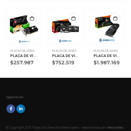
PLACAS DE VIDEO
PLACAS DE VIDEO
PLACAS DE VIDEO
PLACA DE VIDEO 4GB GT 1030 MSI 4DG4 LP (912-V812-001)
PLACA DE VIDEO 8GB RX 7600 GIGABYTE GAMING OC 8GB (GV-R76GAMINGOC-8GD)
PLACA DE VIDEO 12GB RTX 5070 GIGABYTE WINDFORCE OC SFF (GV-N5070WF3OC-12GD)
$
257.987
$
752.519
$
1.987.169
Síganos en:
© Copyright 2017. Todos los Derechos Reservados - desarrollado por
Mercosites