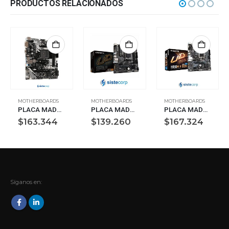
PRODUCTOS RELACIONADOS
MOTHERBOARDS
MOTHERBOARDS
MOTHERBOARDS
PLACA MADRE ASROCK B450M-HDV AM4 M.2 (90-MXB9N0-AOUAYZ)
PLACA MADRE GIGABYTE AM5 A620M H DDR5 BOX M-ATX (A620M H)
PLACA MADRE GIGABYTE S1700 H610M H DDR4 BOX M-ATX (H610M H DDR4)
$
163.344
$
139.260
$
167.324
Síganos en: