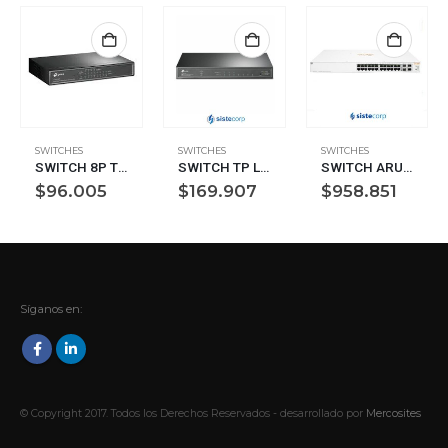
SWITCHES
SWITCHES
SWITCHES
SWITCH 8P TP-LINK SG1008P GIGABIT 4P POE DESKTOK
SWITCH TP LINK 8 PUERTOS SMART 4 POE+ Y 4 POE G (TL-SG2008P)
SWITCH ARUBA 1930 24G GIGABIT 4SFP+ POE 195W ION (JL683A)
$
96.005
$
169.907
$
958.851
Síganos en:
© Copyright 2017. Todos los Derechos Reservados - desarrollado por
Mercosites