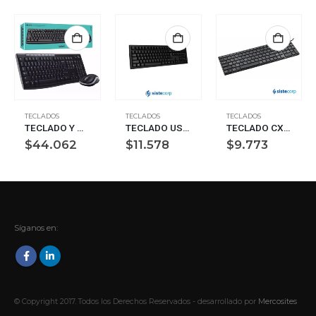
TECLADOS
TECLADOS
TECLADOS
TECLADO Y MOUSE INALAMBRICO NEGRO MK270 LOGITECH (920-004432)
TECLADO USB GENIUS KB-100 SMART BLACK (31300005401)
TECLADO CX SLIM WK-718 TECLA CHOCOLATE USB
$
44.062
$
11.578
$
9.773
Síganos en:
© Copyright 2017. Todos los Derechos Reservados - desarrollado por
Mercosites