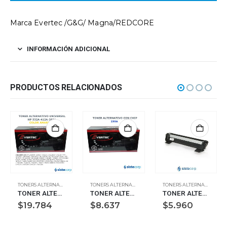
Marca Evertec /G&G/ Magna/REDCORE
INFORMACIÓN ADICIONAL
PRODUCTOS RELACIONADOS
TONERS ALTERNATIVOS
TONERS ALTERNATIVOS
TONERS ALTERNATIVOS
TONER ALTERNATIVO HP 304A AMARILLO CC532A CE412A CF382A – 2800 COPIAS
TONER ALTERNATIVO HP 230A (CON CHIP) P/HP LASER JET PRO M203, MPF M227
TONER ALTERNATIVO BROTHER TN1060
$
19.784
$
8.637
$
5.960