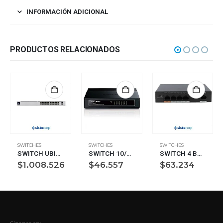
INFORMACIÓN ADICIONAL
PRODUCTOS RELACIONADOS
SWITCHES
SWITCHES
SWITCHES
SWITCH UBIQUITI UNIFI 24P GB (16POE+/8GB ETH/2SFP) (USW-24-POE))
SWITCH 10/100MBPS ESCRITORIO 16 PUERTOS TL-SF1016D TP-LINK
SWITCH 4 BOCAS POE + 1 60W DAHUA (PFS3005-4ET-60-V2)
$
1.008.526
$
46.557
$
63.234