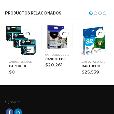
PRODUCTOS RELACIONADOS
CARTUCHOS ORIGINALES
CASETE EPSON 7763 COLOR LQ2550/860
CARTUCHOS ORIGINALES
CARTUCHOS ORIGINALES
$
20.261
CARTUCHO ORIGINAL 664 NEGRO HP
CARTUCHO ORIGINAL EPSON T082220-AL CIAN
$
0
$
25.539
Síganos en: