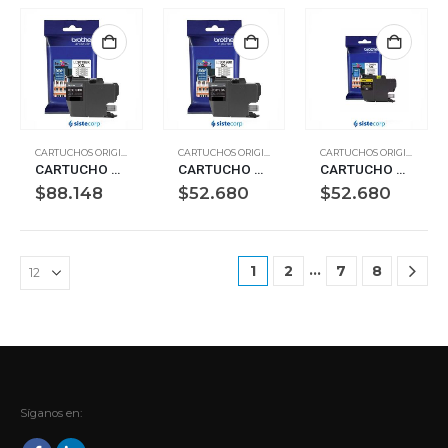
CARTUCHOS ORIGINALES
CARTUCHOS ORIGINALES
CARTUCHOS ORIGINALES
CARTUCHO BROTHER LC-3019 3,000 PAG (NEGRO) (LC-3019BK)
CARTUCHO BROTHER LC-3019 1,500 PAG (MAGENTA) (LC-3019M)
CARTUCHO BROTHER LC-3019 1,500 PAG (AMARILLO) (LC-3019Y)
$
88.148
$
52.680
$
52.680
…
1
2
7
8
Síganos en: