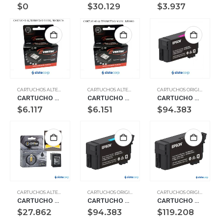
$
0
$
30.129
$
3.937
CARTUCHOS ALTERNATIVOS
CARTUCHOS ALTERNATIVOS
CARTUCHOS ORIGINALES
CARTUCHO ALTERNATIVO HP 933XL – MAGENTA -PARA HP MF 7610/7110 OFFIC CN055A
CARTUCHO ALTERNATIVO HP 932XL – NEGRO – PARA HP MF 7610/7110 OFFIC CN053AL
CARTUCHO EPSON T40W320 P/PLOTTER T3170 MAGEN 50 ML (T40W320)
$
6.117
$
6.151
$
94.383
CARTUCHOS ALTERNATIVOS
CARTUCHOS ORIGINALES
CARTUCHOS ORIGINALES
CARTUCHO ALTERNATIVO HP 664XL NEGRO CHIP NUEVO
CARTUCHO EPSON T40W220 P/PLOTTER T3170 CIAN 50 ML (T40W220)
CARTUCHO EPSON T40W120 P/PLOTTER T3170 BLACK 80 ML (T40W120)
$
27.862
$
94.383
$
119.208