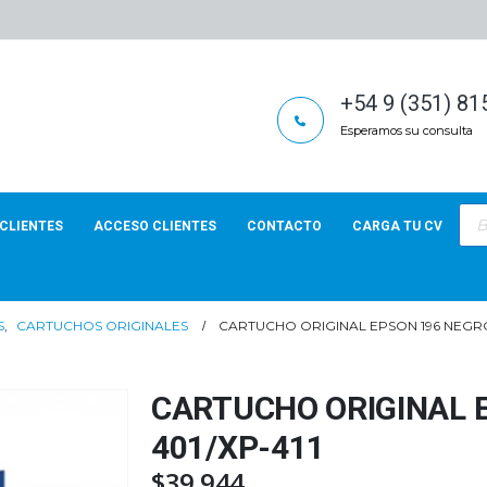
+54 9 (351) 8
Esperamos su consulta
Bús
de
CLIENTES
ACCESO CLIENTES
CONTACTO
CARGA TU CV
pro
S
,
CARTUCHOS ORIGINALES
CARTUCHO ORIGINAL EPSON 196 NEGRO 
CARTUCHO ORIGINAL 
401/XP-411
$
39.944