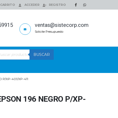
CARRITO
ACCEDER
REGISTRO
159915
ventas@sistecorp.com
Solicite Presupuesto
queda
BUSCAR
ductos
P/XP-401/XP-411
EPSON 196 NEGRO P/XP-