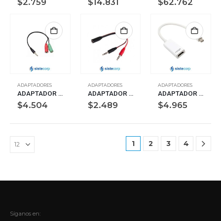
$
2.759
$
14.831
$
62.762
ADAPTADORES
ADAPTADORES
ADAPTADORES
ADAPTADOR AUDIO PLUG M A 2 PLUG H OFFICE AURICULAR (OFF-ADA001)
ADAPTADOR AUDIO PLUG H A 2 PLUG M NETMAK (NM-C50)
ADAPTADOR MINI DISPLAYPORT A HDMI CALIDAD 4K – MINIDP-HDMI – NOGA NET
$
4.504
$
2.489
$
4.965
1
2
3
4
Síganos en: