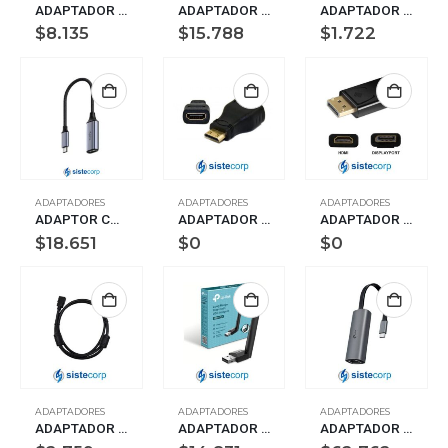
ADAPTADOR DE RED USB-A A RJ45 NM-C59
ADAPTADOR DE RED GENERICO USB A/TIPO C A RJ5
ADAPTADOR TIPO C (M) A USB 2.0 (H) OTG NETMAK (NM-C10)
$
8.135
$
15.788
$
1.722
ADAPTADORES
ADAPTADORES
ADAPTADORES
ADAPTOR CUDY USB-C A HDMI 4K G0HZ
ADAPTADOR HDMI MINI A HDMI – M A H – 09-007 – INTCO
ADAPTADOR DISPLAYPORT A HDMI – M A H – HDMI 1.4 – 06-009 – INT.CO
$
18.651
$
0
$
0
ADAPTADORES
ADAPTADORES
ADAPTADORES
ADAPTADOR HDMI M/H NEGRO E-VIEW (HDMI-M_H)
ADAPTADOR BLUETOOTH TP-LINK UB500 PLUS LONG RANGE (UB500 PLUS)
ADAPTADOR DE RED TP-LINK USB-C LAN GIGABIT UE302C (UE302C)