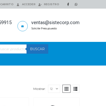
CARRITO
ACCEDER
REGISTRO
159915
ventas@sistecorp.com
Solicite Presupuesto
queda
BUSCAR
ductos
Mostrar: