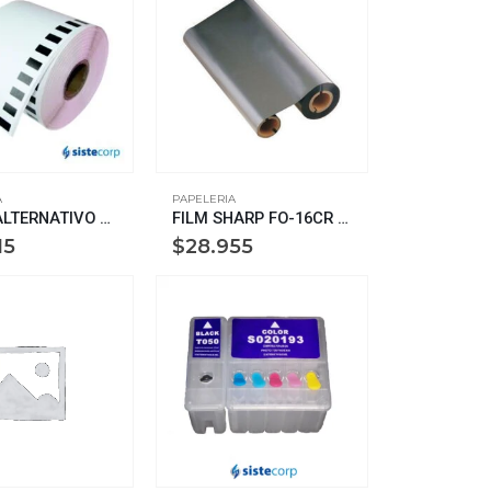
A
PAPELERIA
ROLLO ALTERNATIVO BROTHER DK2205
FILM SHARP FO-16CR FAX-FO1450/1650/1850
15
$
28.955