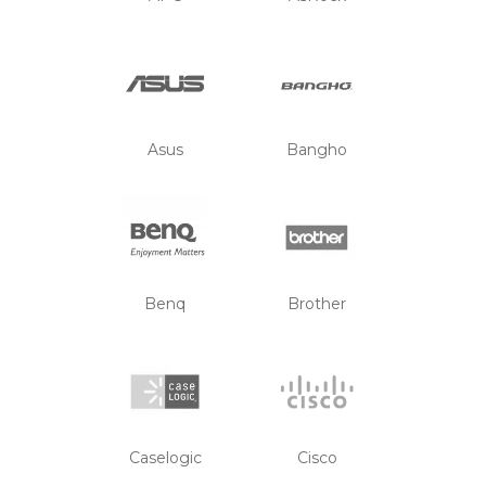
Asus
Bangho
Benq
Brother
Caselogic
Cisco