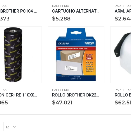
ERIA
PAPELERIA
PAPELERI
FILM BROTHER PC104 FILMX4 TERM PPF1350
CARTUCHO ALTERNATIVO P/EPSON K11827 T009401
.373
$
5.288
$
2.64
ERIA
PAPELERIA
PAPELERI
RIBBON CER+RE 110X074 OUT Pre
ROLLO BROTHER DK2210 P/QL 2.9CM X 30.48 METROS
865
$
47.021
$
62.5
: