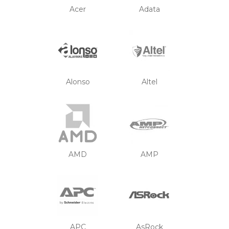
Acer
Adata
Alonso
Altel
AMD
AMP
APC
AsRock