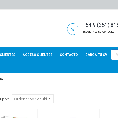
+54 9 (351) 8
Esperamos su consulta
Bús
de
CLIENTES
ACCESO CLIENTES
CONTACTO
CARGA TU CV
pro
IA
 por: