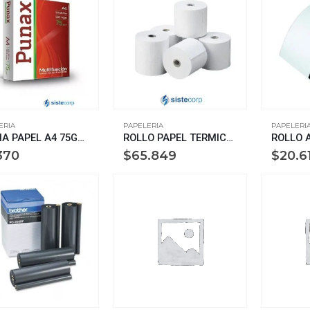
ERIA
PAPELERIA
PAPELERI
RESMA PAPEL A4 75GR PUNAX BLANCA 500 HOJAS LEDESMA
ROLLO PAPEL TERMICO PARA POSNET 57MM POR 20 MTS PACK POR 50 UNIDADES
370
$
65.849
$
20.6