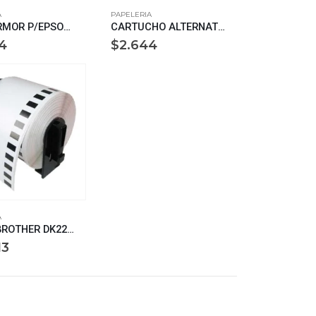
A
PAPELERIA
ARM. ARMOR P/EPSON K11801 T020311
CARTUCHO ALTERNATIVO P/EPSON K11431 S020193
4
$
2.644
A
ROLLO BROTHER DK2205 P/QL 6.2CM X 30.48 METROS
13